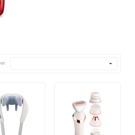
or:
