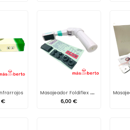
Masajeador Foldiflex A011
nfrarrojos
io
Precio
0 €
6,00 €