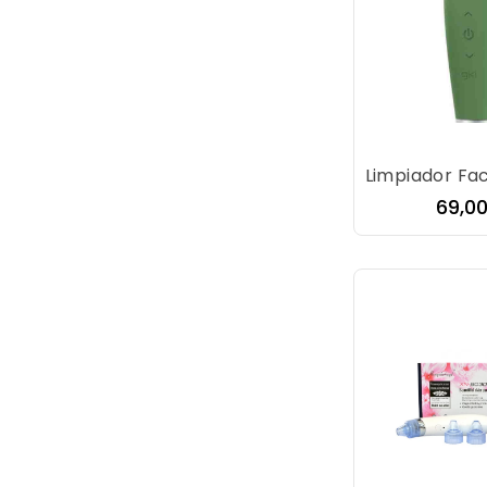
Preci
69,0