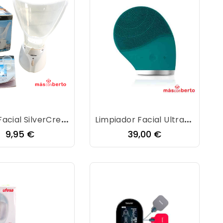
Sauna Facial SilverCrest 100W
Limpiador Facial Ultrasónico AZURETOUCH
Precio
Precio
9,95 €
39,00 €