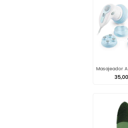
Preci
35,0