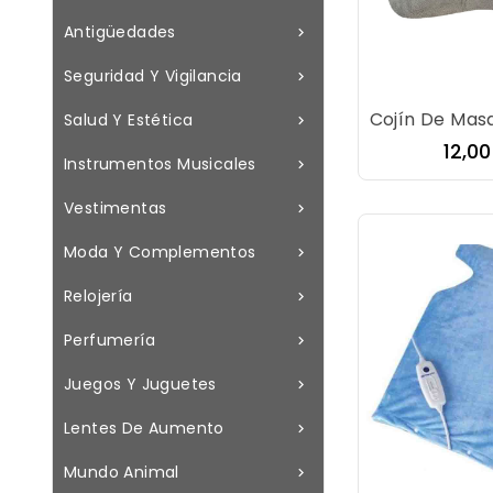
Antigüedades

Seguridad Y Vigilancia

Salud Y Estética

Prec
12,0
Instrumentos Musicales

Vestimentas

Moda Y Complementos

Relojería

Perfumería

Juegos Y Juguetes

Lentes De Aumento

Mundo Animal
