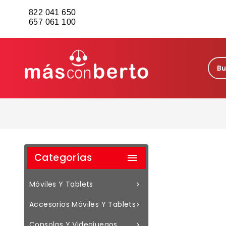
822 041 650
657 061 100
Categorías

Móviles Y Tablets

Accesorios Móviles Y Tablets

Consolas Y Videojuegos
