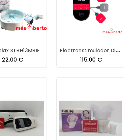
Electroestimulador Digital Con Calor Beurer EM59
elax STBH13MBIF
Precio
Precio
22,00 €
115,00 €