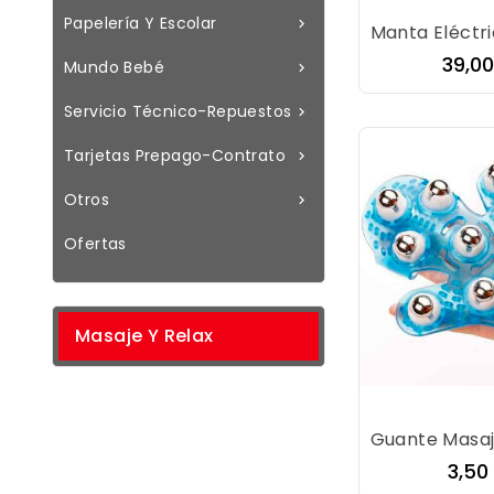
Papelería Y Escolar

Preci
39,0
Mundo Bebé

Servicio Técnico-Repuestos

Tarjetas Prepago-Contrato

Otros

Ofertas
Masaje Y Relax
Prec
3,50