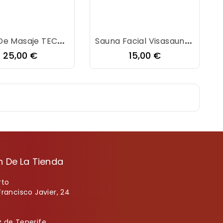
Gafas De Masaje TECHNOVITA
Sauna Facial Visasauna Philips
Precio
Precio
25,00 €
15,00 €
n De La Tienda
rto
Francisco Javier, 24
 de Tenerife