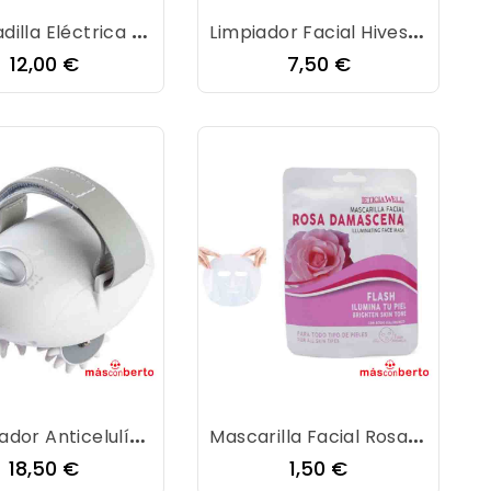
Almohadilla Eléctrica Orbegozo ALA1000
Limpiador Facial Hiveseen
Precio
Precio
12,00 €
7,50 €
Masajeador Anticelulítico Vitalcontrol SCM45
Mascarilla Facial Rosa Damascena Leticia Well
Precio
Precio
18,50 €
1,50 €