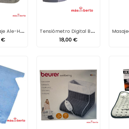
Cojín De Masaje Ale-Hop
Tensiómetro Digital Braun
io
Precio
0 €
18,00 €