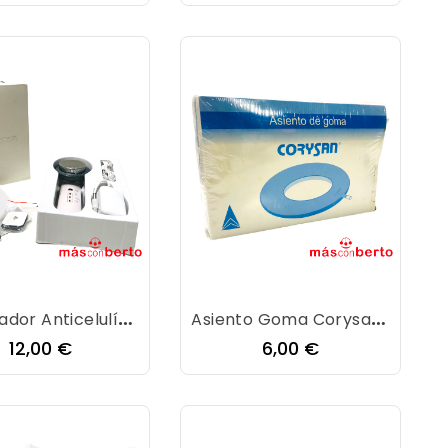
Masajeador Anticelulítico Cavitación...
Asiento Goma Corysan 45CM
Precio
Precio
12,00 €
6,00 €