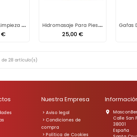
Succionador Limpieza De Poros Mengshahayd XN-8030
Hidromasaje Para Pies Ufesa BH-5612
io
Precio
0 €
25,00 €
 de 28 artículo(s)
ctos
Nuestra Empresa
Informació
MasconBe

dades
Aviso legal
Calle San 
as
Condiciones de
38001
compra
España
Política de Cookies
Santa Cruz