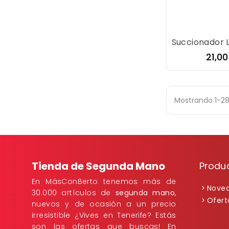
Prec
21,0
Mostrando 1-28
Tienda de Segunda Mano
Produ
En MásConBerto tenemos más de
Nove
30.000 artículos de
segunda mano
,
Ofert
nuevos y de ocasión a un precio
irresistible ¿Vives en Tenerife? Estás
son las ofertas que buscas! En