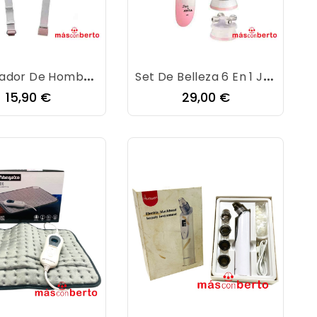
Masajeador De Hombros Y Cuello 1.200mAh Beige...
Set De Belleza 6 En 1 Jocca 1479
Precio
Precio
15,90 €
29,00 €