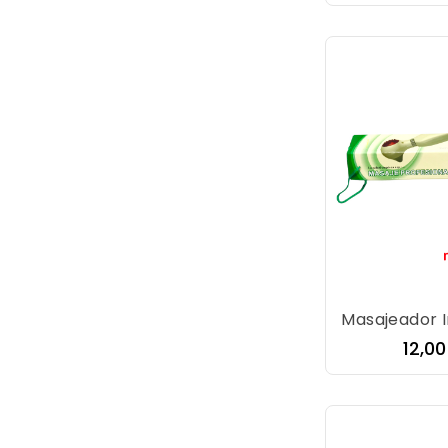
Masajeador I
Prec
12,0