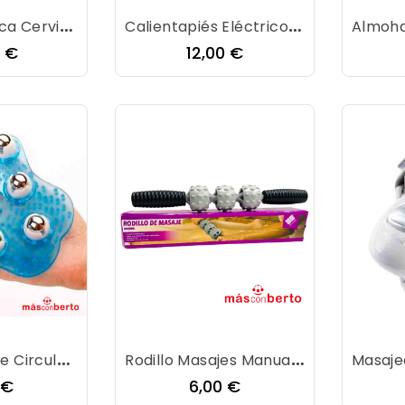
Manta Eléctrica Cervical AHC-4150 Orbegozo 16461
Calientapiés Eléctrico Beurer FWM 45
o
Precio
0 €
12,00 €
Guante Masaje Circulación
Rodillo Masajes Manual BN4291
io
Precio
 €
6,00 €