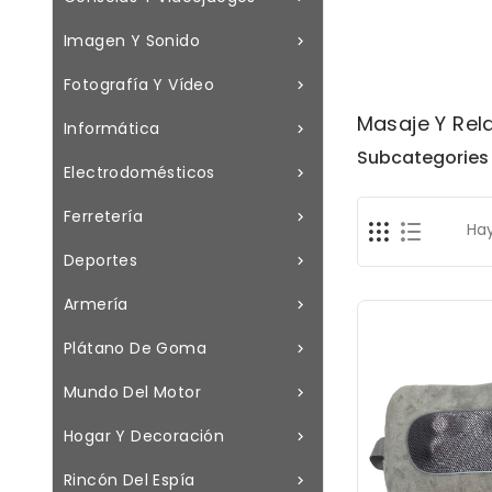
Imagen Y Sonido

Fotografía Y Vídeo

Masaje Y Rel
Informática

Subcategories
Electrodomésticos

Ferretería

Hay
Deportes

Armería

Plátano De Goma

Mundo Del Motor

Hogar Y Decoración

Rincón Del Espía
