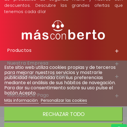
descuentos. Descubre las grandes ofertas que
tenemos cada día!
Productos

Nuestra Empresa

Este sitio web utiliza cookies propias y de terceros
para mejorar nuestros servicios y mostrarle
Información De La Tienda

publicidad relacionada con sus preferencias
mediante el análisis de sus hábitos de navegación.
Para dar su consentimiento sobre su uso pulse el
botón Acepto.
Métodos De Pago

Más información
Personalizar las cookies
© 2026 - MasconBerto
RECHAZAR TODO