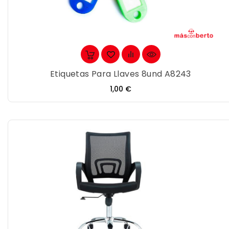
Etiquetas Para Llaves 8und A8243
Precio
1,00 €