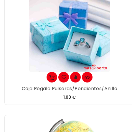
Caja Regalo Pulseras/pendientes/anillo
Precio
1,00 €