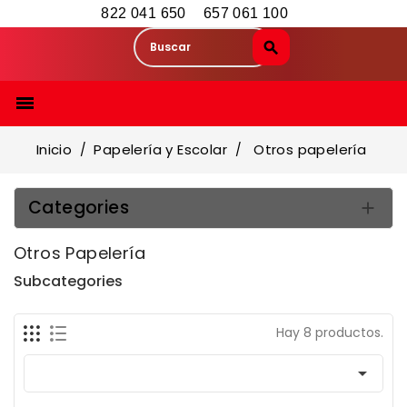
822 041 650
657 061 100

Inicio
Papelería y Escolar
Otros papelería
Categories

Otros Papelería
Subcategories
Hay 8 productos.
