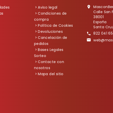
MasconBe

dades
Aviso legal
Calle San 
as
Condiciones de
38001
compra
España
Política de Cookies
Santa Cruz
Devoluciones
822 041 65

Cancelación de
web@masc

pedidos
Bases Legales
Sorteo
Contacte con
nosotros
Mapa del sitio