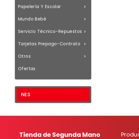
Papelería Y Escolar

Mundo Bebé

Servicio Técnico-Repuestos

Tarjetas Prepago-Contrato

Otros

Ofertas
NES
Tienda de Segunda Mano
Produ