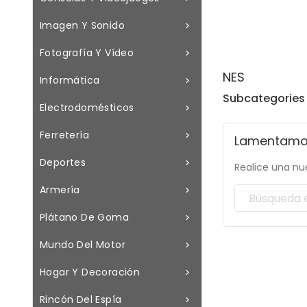
Imagen Y Sonido

Fotografía Y Vídeo

NES
Informática

Subcategories
Electrodomésticos

Ferretería

Lamentamos
Deportes

Realice una nu
Armería

Plátano De Goma

Mundo Del Motor

Hogar Y Decoración

Rincón Del Espía
