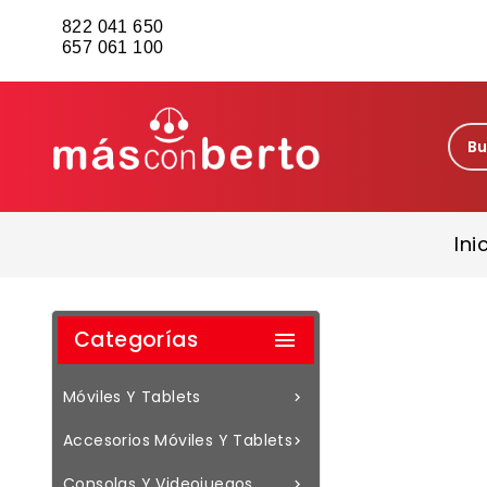
822 041 650
657 061 100
Ini
Categorías

Móviles Y Tablets

Accesorios Móviles Y Tablets

Consolas Y Videojuegos
