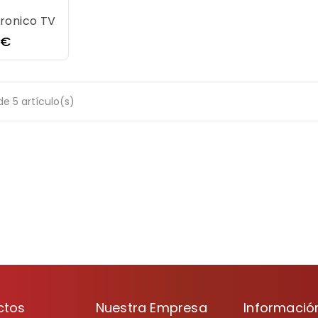
ronico TV
io
 €
e 5 artículo(s)
ctos
Nuestra Empresa
Informació