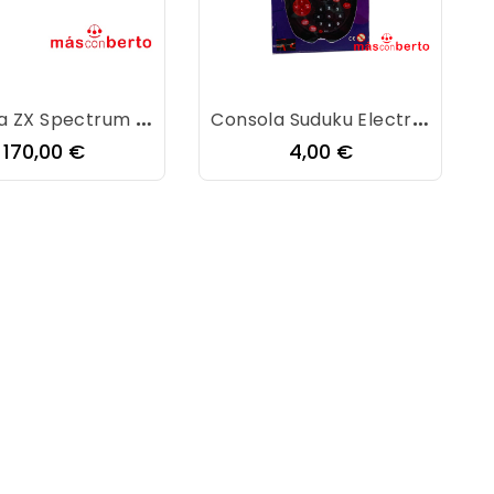
Consola ZX Spectrum +2
Consola Suduku Electrónico
Precio
Precio
170,00 €
4,00 €