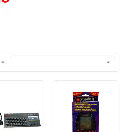
or:
