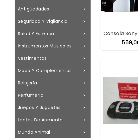
Antigüedades

Seguridad Y Vigilancia

Salud Y Estética

Preci
559,0
Instrumentos Musicales

Vestimentas

Moda Y Complementos

Relojería

Perfumería

Juegos Y Juguetes

Lentes De Aumento

Mundo Animal
