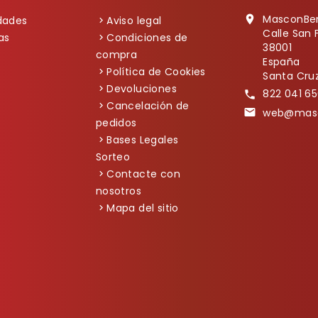
MasconBe

dades
Aviso legal
Calle San 
as
Condiciones de
38001
compra
España
Política de Cookies
Santa Cruz
Devoluciones
822 041 65

Cancelación de
web@masc

pedidos
Bases Legales
Sorteo
Contacte con
nosotros
Mapa del sitio