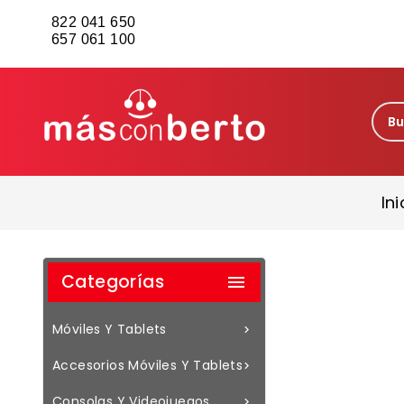
822 041 650
657 061 100
Ini
Categorías

Móviles Y Tablets

Accesorios Móviles Y Tablets

Consolas Y Videojuegos
