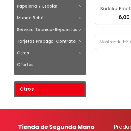
Papelería Y Escolar

Sudoku Elect
Prec
6,00
Mundo Bebé

Servicio Técnico-Repuestos

Tarjetas Prepago-Contrato
Mostrando 1-5 d

Otros

Ofertas
Otros
Tienda de Segunda Mano
Produ