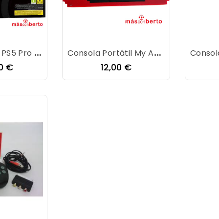
Consola Sony PS5 Pro 2Tb FW13.40 + Caja
Consola Portátil My Arcade 8·BIT
o
Precio
0 €
12,00 €