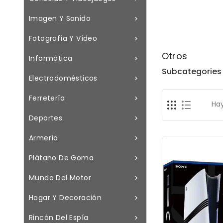
Imagen Y Sonido

Fotografía Y Vídeo

Otros
Informática

Subcategories
Electrodomésticos

Ferretería

Hay
Deportes

Armería

Plátano De Goma

Mundo Del Motor

Hogar Y Decoración

Rincón Del Espía
