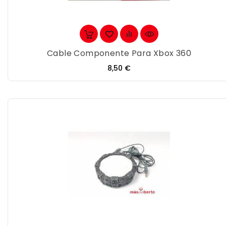
Cable Componente Para Xbox 360
Precio
8,50 €