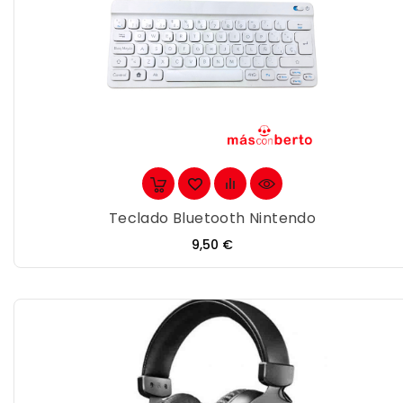
Teclado Bluetooth Nintendo
Precio
9,50 €