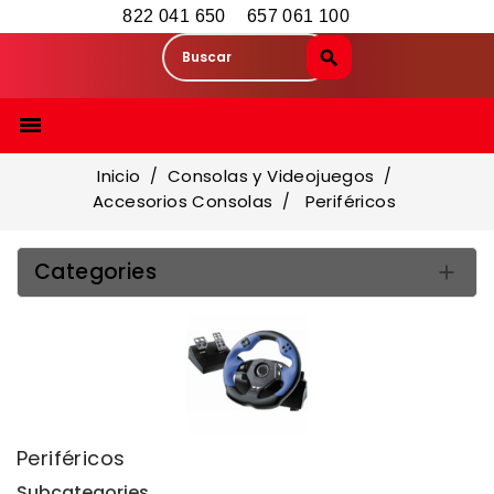
822 041 650
657 061 100

Inicio
Consolas y Videojuegos
Accesorios Consolas
Periféricos
Categories

Periféricos
Subcategories