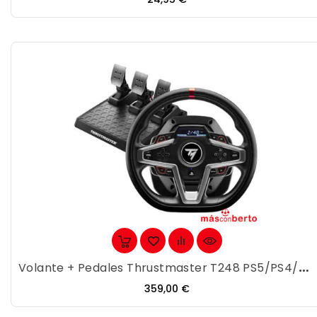
Volante + Pedales Thrustmaster T248 PS5/PS4/PC...
Precio
359,00 €