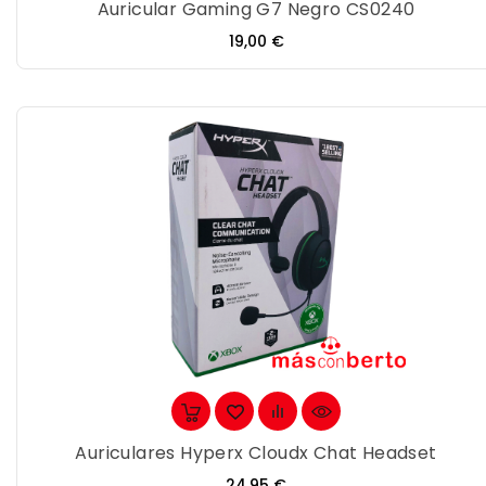
Auricular Gaming G7 Negro CS0240
Precio
19,00 €
Auriculares Hyperx Cloudx Chat Headset
Precio
24,95 €