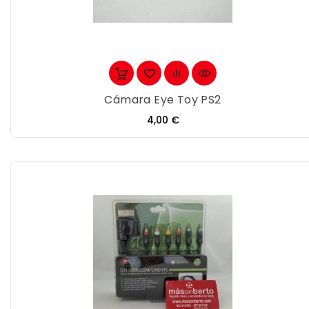
Cámara Eye Toy PS2
Precio
4,00 €