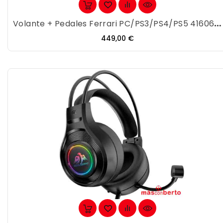
Volante + Pedales Ferrari PC/PS3/PS4/PS5 4160652
Precio
449,00 €