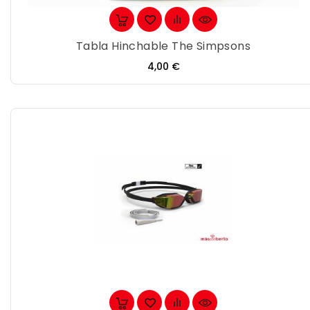
Tabla Hinchable The Simpsons
Precio
4,00 €