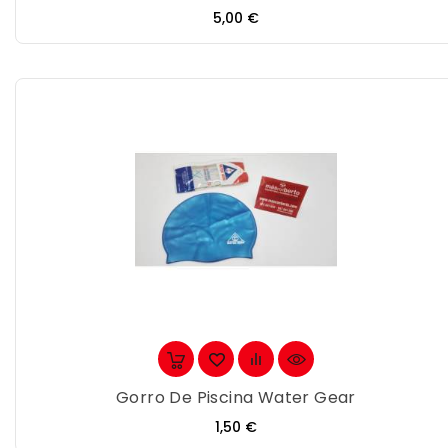
Precio
5,00 €
Gorro De Piscina Water Gear
Precio
1,50 €