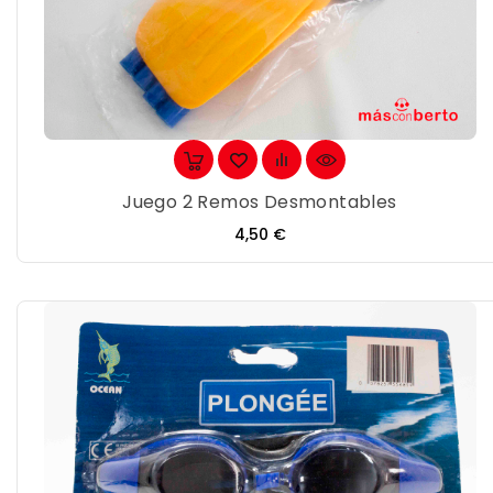
Juego 2 Remos Desmontables
Precio
4,50 €