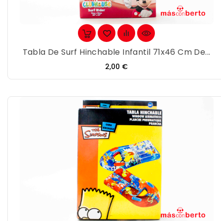
Tabla De Surf Hinchable Infantil 71x46 Cm De...
Precio
2,00 €