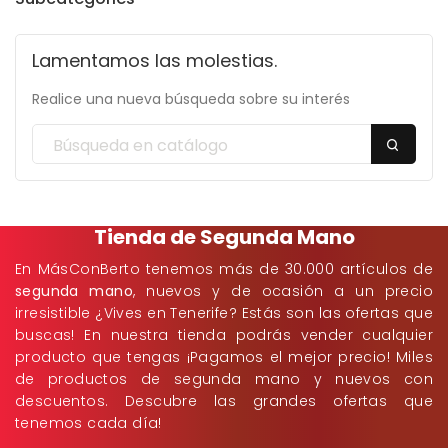
Lamentamos las molestias.
Realice una nueva búsqueda sobre su interés
Tienda de Segunda Mano
En MásConBerto tenemos más de 30.000 artículos de
segunda mano
, nuevos y de ocasión a un precio
irresistible ¿Vives en Tenerife? Estás son las ofertas que
buscas! En nuestra tienda podrás vender cualquier
producto que tengas ¡Pagamos el mejor precio! Miles
de productos de segunda mano y nuevos con
descuentos. Descubre las grandes ofertas que
tenemos cada día!