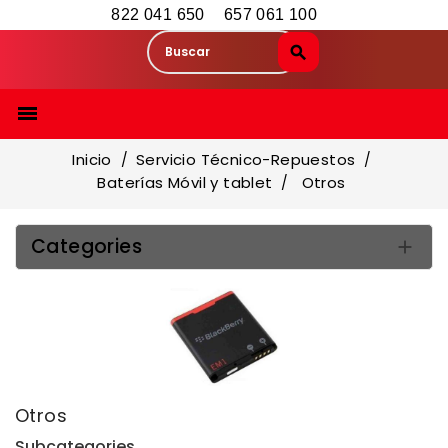
822 041 650
657 061 100

Inicio
Servicio Técnico-Repuestos
Baterías Móvil y tablet
Otros
Categories

Otros
Subcategories