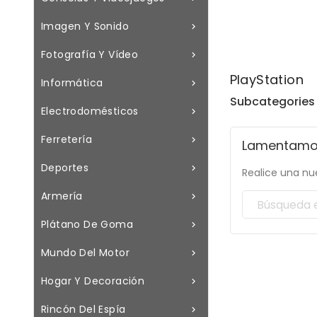
Imagen Y Sonido

Fotografía Y Vídeo

PlayStation
Informática

Subcategories
Electrodomésticos

Ferretería

Lamentamos
Deportes

Realice una nu
Armería

Plátano De Goma

Mundo Del Motor

Hogar Y Decoración

Rincón Del Espía
