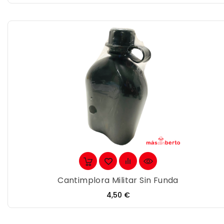
Cantimplora Militar Sin Funda
Precio
4,50 €