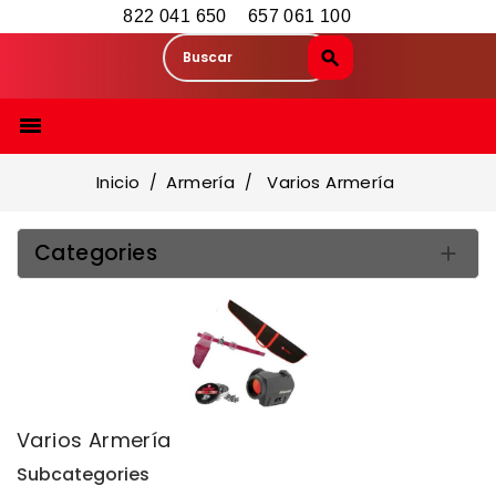
822 041 650
657 061 100

Inicio
Armería
Varios Armería
Categories

Varios Armería
Subcategories