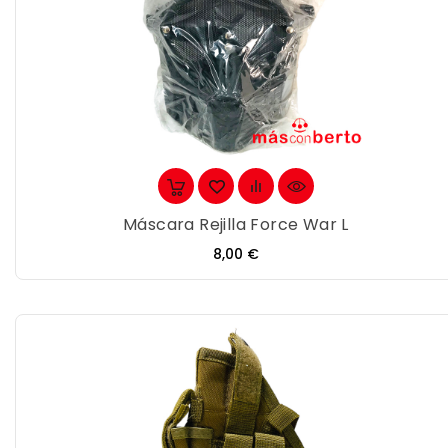
Máscara Rejilla Force War L
Precio
8,00 €