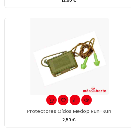
Precio
12,00 €
Protectores Oídos Medop Run-Run
Precio
2,50 €