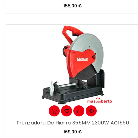
Precio
155,00 €
Tronzadora De Hierro 355MM 2300W AC1560
Precio
169,00 €