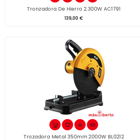
Tronzadora De Hierro 2.300W AC1791
Precio
139,00 €
Trozadora Metal 350mm 2000W BL0212