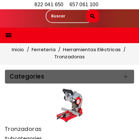
822 041 650
657 061 100

Inicio
Ferretería
Herramientas Eléctricas
Tronzadoras
Categories

Tronzadoras
Subcategories