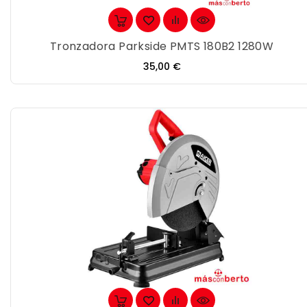
Tronzadora Parkside PMTS 180B2 1280W
Precio
35,00 €