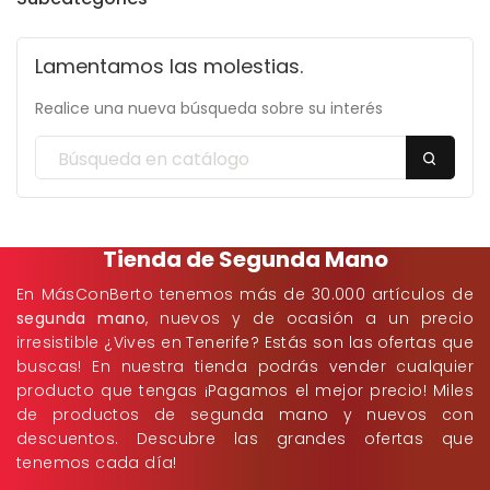
Lamentamos las molestias.
Realice una nueva búsqueda sobre su interés
Tienda de Segunda Mano
En MásConBerto tenemos más de 30.000 artículos de
segunda mano
, nuevos y de ocasión a un precio
irresistible ¿Vives en Tenerife? Estás son las ofertas que
buscas! En nuestra tienda podrás vender cualquier
producto que tengas ¡Pagamos el mejor precio! Miles
de productos de segunda mano y nuevos con
descuentos. Descubre las grandes ofertas que
tenemos cada día!