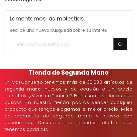
Lamentamos las molestias.
Realice una nueva búsqueda sobre su interés
Tienda de Segunda Mano
En MásConBerto tenemos más de 30.000 artículos de
segunda mano
, nuevos y de ocasión a un precio
irresistible ¿Vives en Tenerife? Estás son las ofertas que
buscas! En nuestra tienda podrás vender cualquier
producto que tengas ¡Pagamos el mejor precio! Miles
de productos de segunda mano y nuevos con
descuentos. Descubre las grandes ofertas que
tenemos cada día!