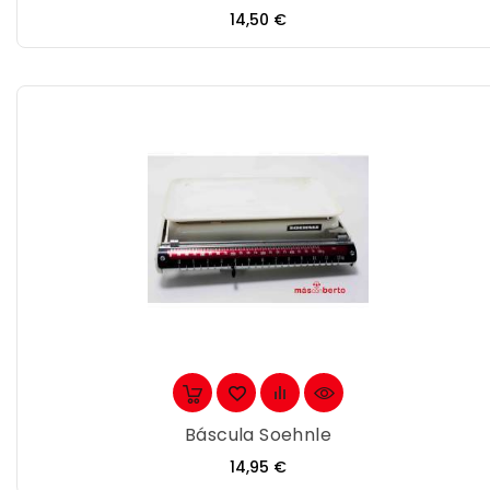
Precio
14,50 €
Báscula Soehnle
Precio
14,95 €