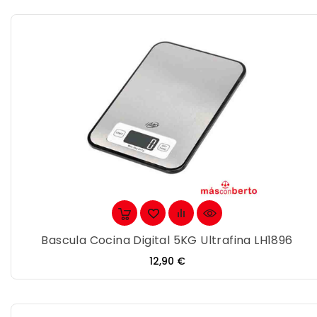
Bascula Cocina Digital 5KG Ultrafina LH1896
Precio
12,90 €