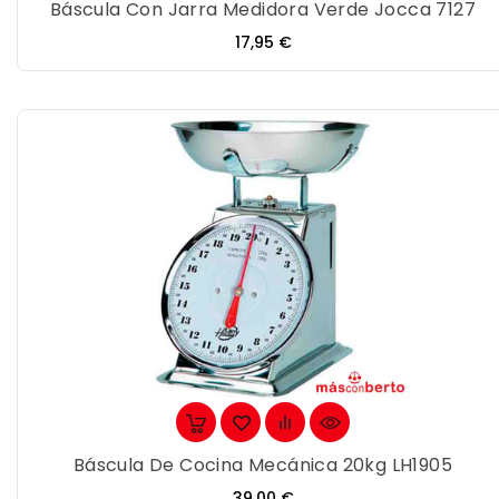
Báscula Con Jarra Medidora Verde Jocca 7127
Precio
17,95 €
Báscula De Cocina Mecánica 20kg LH1905
Precio
39,00 €