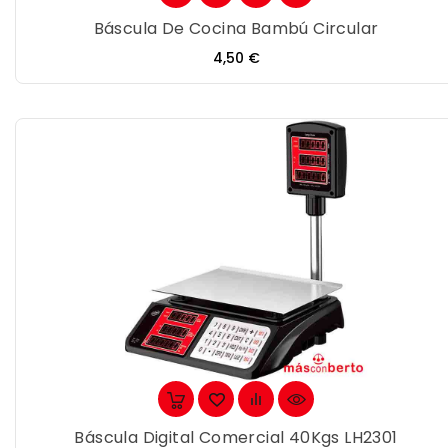
Báscula De Cocina Bambú Circular
Precio
4,50 €
Báscula Digital Comercial 40Kgs LH2301