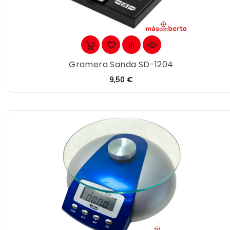
Gramera Sanda SD-1204
Precio
9,50 €