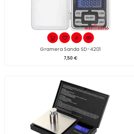
Gramera Sanda SD-4201
Precio
7,50 €