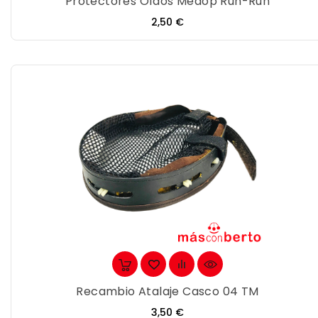
Protectores Oídos Medop Run-Run
Precio
2,50 €
Recambio Atalaje Casco 04 TM
Precio
3,50 €