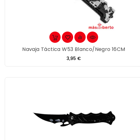
Navaja Táctica W53 Blanco/Negro 16CM
Precio
3,95 €