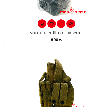
Máscara Rejilla Force War L
Precio
8,00 €