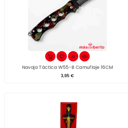
Navaja Táctica W55-B Camuflaje 16CM
Precio
3,95 €