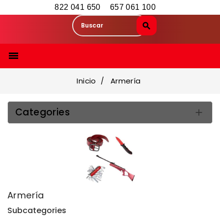
822 041 650
657 061 100

Inicio
Armería
Categories

Armería
Subcategories