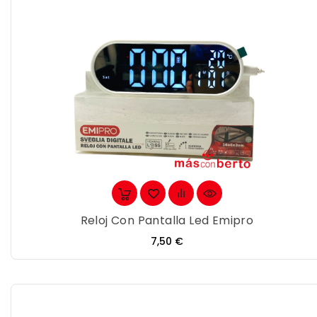
Reloj Con Pantalla Led Emipro
Precio
7,50 €