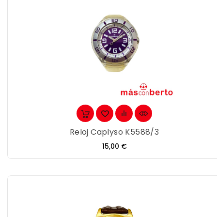
Reloj Caplyso K5588/3
Precio
15,00 €