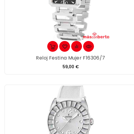
Reloj Festina Mujer F16306/7
Precio
59,00 €