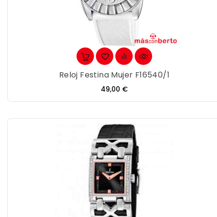
Reloj Festina Mujer F16540/1
Precio
49,00 €