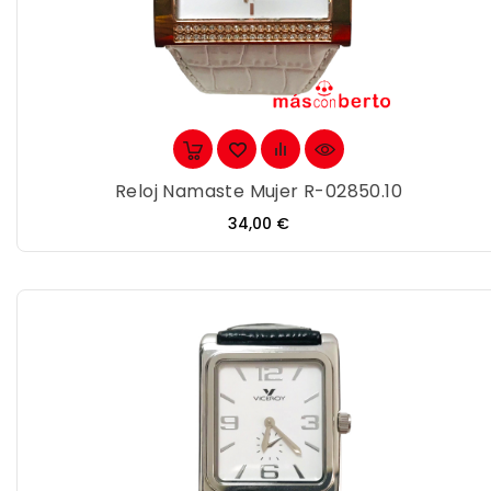
Reloj Namaste Mujer R-02850.10
Precio
34,00 €