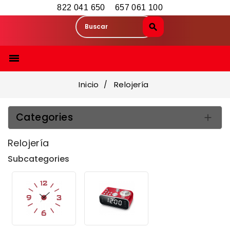
822 041 650
657 061 100

Inicio
Relojería
Categories

Relojería
Subcategories