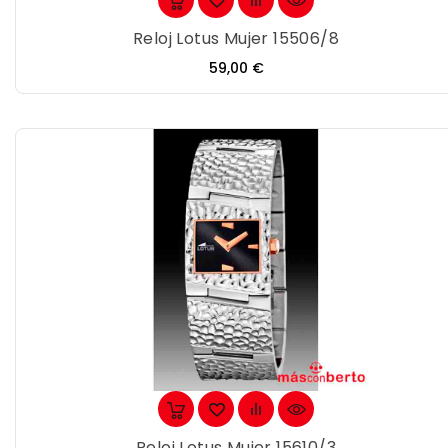
Reloj Lotus Mujer 15506/8
Precio
59,00 €
Reloj Lotus Mujer 15610/3