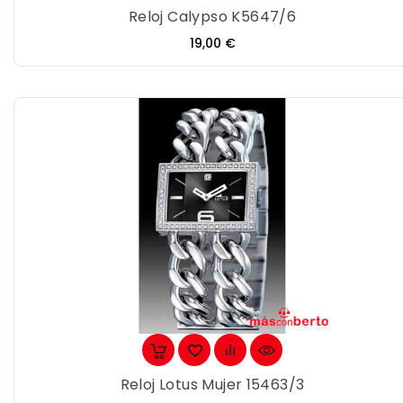
Reloj Calypso K5647/6
Precio
19,00 €
Reloj Lotus Mujer 15463/3