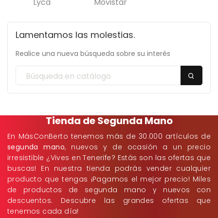
Lyca
Movistar
Lamentamos las molestias.
Realice una nueva búsqueda sobre su interés
Tienda de Segunda Mano
En MásConBerto tenemos más de 30.000 artículos de
segunda mano
, nuevos y de ocasión a un precio
irresistible ¿Vives en Tenerife? Estás son las ofertas que
buscas! En nuestra tienda podrás vender cualquier
producto que tengas ¡Pagamos el mejor precio! Miles
de productos de segunda mano y nuevos con
descuentos. Descubre las grandes ofertas que
tenemos cada día!