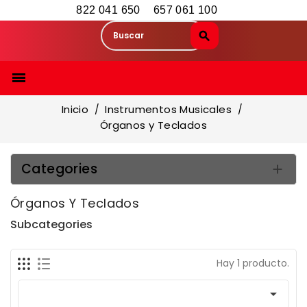
822 041 650
657 061 100

Inicio
Instrumentos Musicales
Órganos y Teclados
Categories

Órganos Y Teclados
Subcategories
Hay 1 producto.
