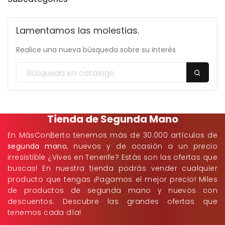
Lamentamos las molestias.
Realice una nueva búsqueda sobre su interés
Tienda de Segunda Mano
En MásConBerto tenemos más de 30.000 artículos de
segunda mano
, nuevos y de ocasión a un precio
irresistible ¿Vives en Tenerife? Estás son las ofertas que
buscas! En nuestra tienda podrás vender cualquier
producto que tengas ¡Pagamos el mejor precio! Miles
de productos de segunda mano y nuevos con
descuentos. Descubre las grandes ofertas que
tenemos cada día!