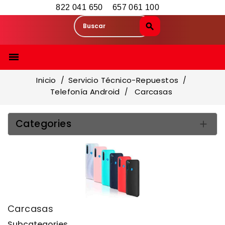
822 041 650
657 061 100

Inicio
Servicio Técnico-Repuestos
Telefonía Android
Carcasas
Categories

Carcasas
Subcategories