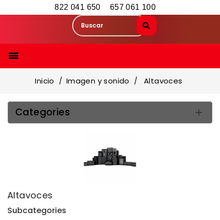
822 041 650
657 061 100

Inicio
Imagen y sonido
Altavoces
Categories

Altavoces
Subcategories