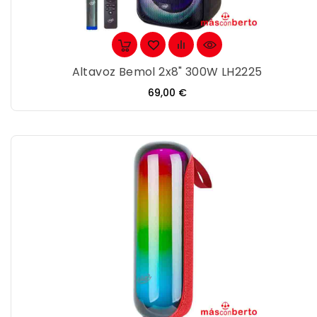
Altavoz Bemol 2x8" 300W LH2225
Precio
69,00 €