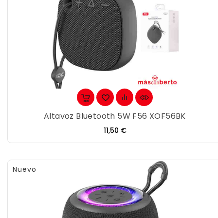
Altavoz Bluetooth 5W F56 XOF56BK
Precio
11,50 €
Nuevo