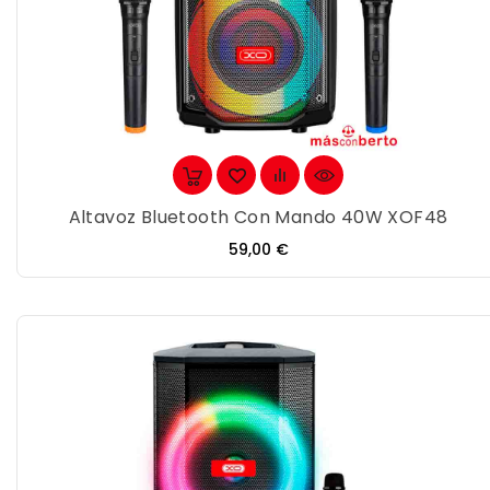
Altavoz Bluetooth Con Mando 40W XOF48
Precio
59,00 €