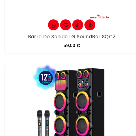
Barra De Sonido LG SoundBar SQC2
Precio
59,00 €