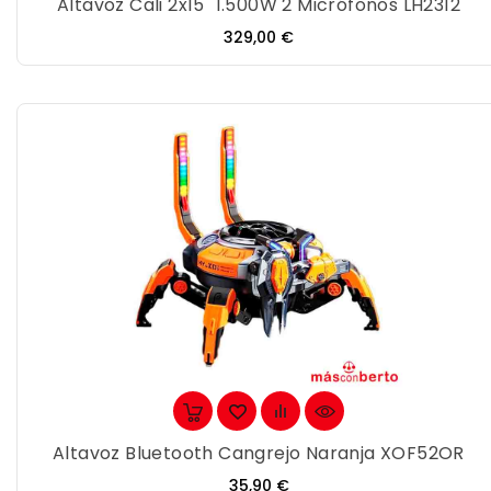
Altavoz Cali 2x15" 1.500W 2 Micrófonos LH2312
Precio
329,00 €
Altavoz Bluetooth Cangrejo Naranja XOF52OR
Precio
35,90 €