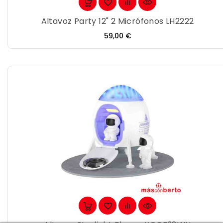
Altavoz Party 12" 2 Micrófonos LH2222
Precio
59,00 €