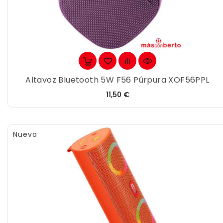
Altavoz Bluetooth 5W F56 Púrpura XOF56PPL
Precio
11,50 €
Nuevo