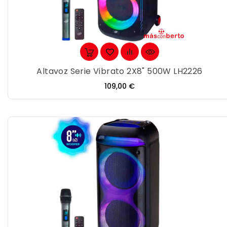
Altavoz Serie Vibrato 2X8" 500W LH2226
Precio
109,00 €