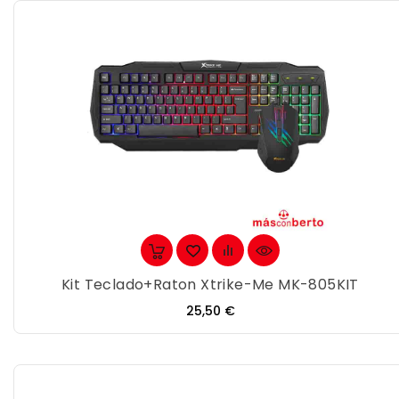
Kit Teclado+Raton Xtrike-Me MK-805KIT
Precio
25,50 €