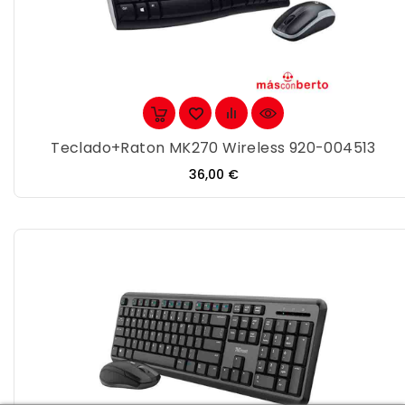
Teclado+Raton MK270 Wireless 920-004513
Precio
36,00 €