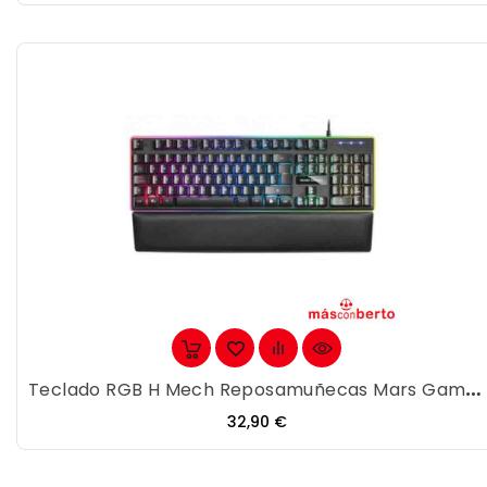
Teclado RGB H Mech Reposamuñecas Mars Gaming...
Precio
32,90 €