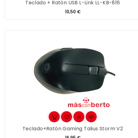
Teclado + Ratón USB L-Link LL-KB-816
Precio
10,50 €
Teclado+ratón Gaming Talius Storm V2
Precio
16,95 €