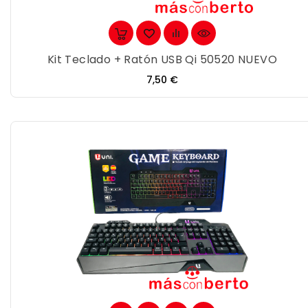
Kit Teclado + Ratón USB Qi 50520 NUEVO
Precio
7,50 €