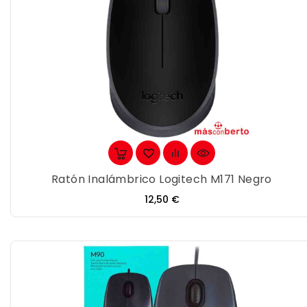
Ratón Inalámbrico Logitech M171 Negro
Precio
12,50 €