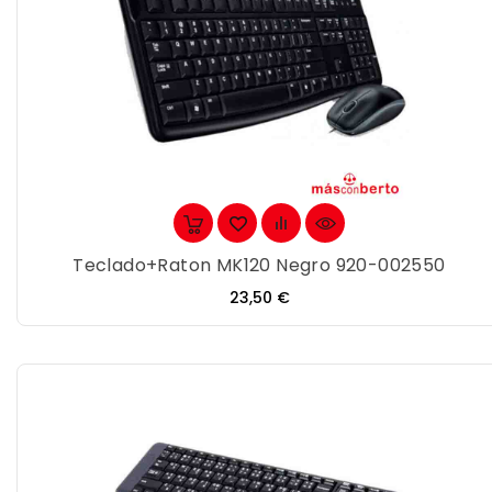
Teclado+Raton MK120 Negro 920-002550
Precio
23,50 €