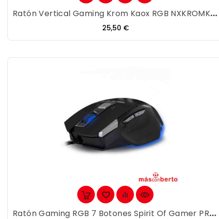
Ratón Vertical Gaming Krom Kaox RGB NXKROMKAOX
Precio
25,50 €
Ratón Gaming RGB 7 Botones Spirit Of Gamer PROM8