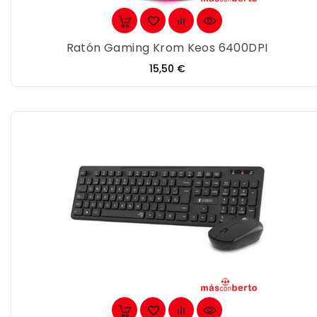
Ratón Gaming Krom Keos 6400DPI
Precio
15,50 €