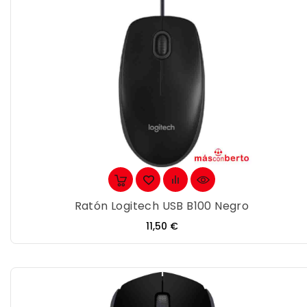
Ratón Logitech USB B100 Negro
Precio
11,50 €