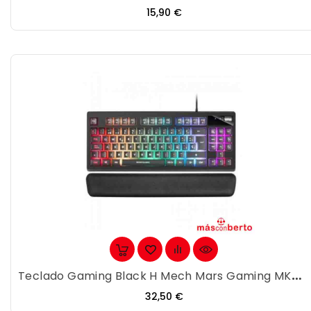
Precio
15,90 €
Teclado Gaming Black H Mech Mars Gaming MKAXES
Precio
32,50 €