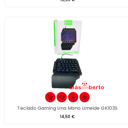
Teclado Gaming Una Mano Limeide GK103S
Precio
14,50 €