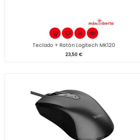
Teclado + Ratón Logitech MK120
Precio
23,50 €