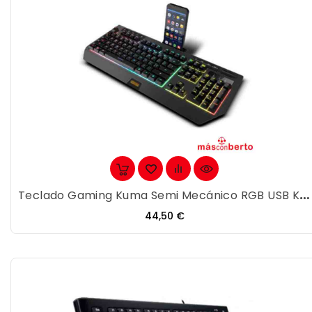
Teclado Gaming Kuma Semi Mecánico RGB USB Krom...
Precio
44,50 €