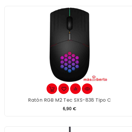
Ratón RGB M2 Tec SXS-838 Tipo C
Precio
6,90 €