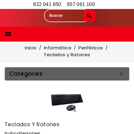
822 041 650
657 061 100

Inicio
Informática
Periféricos
Teclados y Ratones
Categories

Teclados Y Ratones
Subcategories