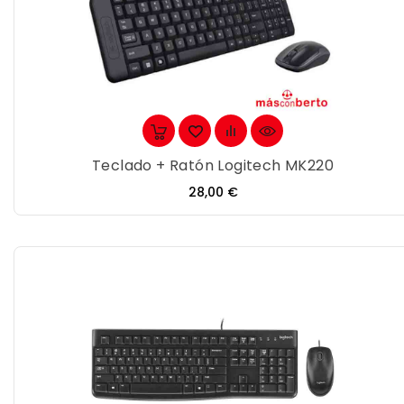
Teclado + Ratón Logitech MK220
Precio
28,00 €