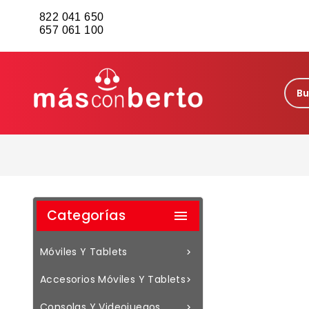
822 041 650
657 061 100
Categorías

Móviles Y Tablets

Accesorios Móviles Y Tablets

Consolas Y Videojuegos
