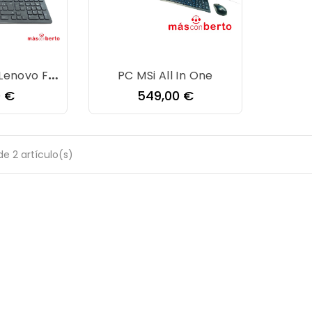
PC All In One Lenovo F0BB
PC MSi All In One
o
Precio
0 €
549,00 €
e 2 artículo(s)