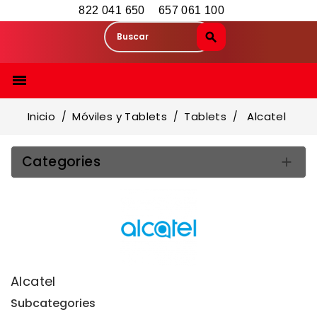
822 041 650
657 061 100

Inicio
Móviles y Tablets
Tablets
Alcatel
Categories

Alcatel
Subcategories