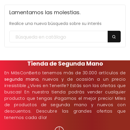
Lamentamos las molestias.
Realice una nueva búsqueda sobre su interés
Tienda de Segunda Mano
En MásConBerto tenemos más de 30.000 artículos de
segunda mano
, nuevos y de ocasión a un precio
irresistible ¿Vives en Tenerife? Estás son las ofertas que
buscas! En nuestra tienda podrás vender cualquier
producto que tengas ¡Pagamos el mejor precio! Miles
de productos de segunda mano y nuevos con
descuentos. Descubre las grandes ofertas que
tenemos cada día!