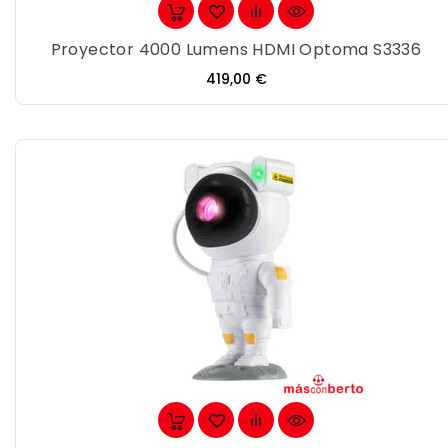
Proyector 4000 Lumens HDMI Optoma S3336
Precio
419,00 €