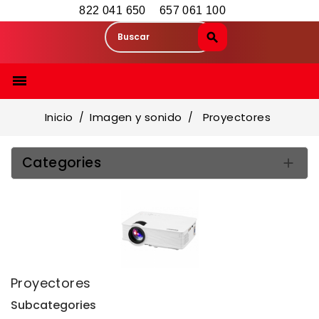
822 041 650
657 061 100

Inicio
Imagen y sonido
Proyectores
Categories

Proyectores
Subcategories