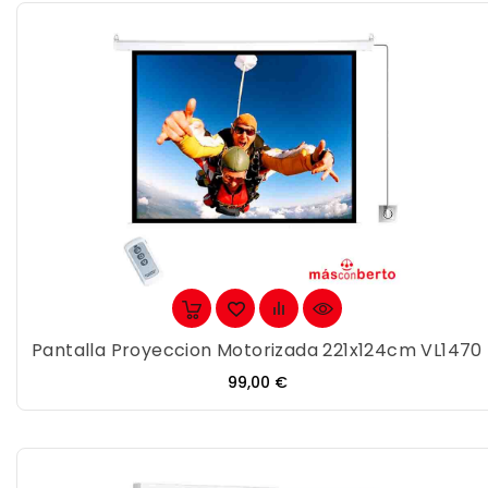
Pantalla Proyeccion Motorizada 221x124cm VL1470
Precio
99,00 €