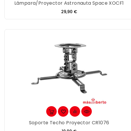
Lámpara/Proyector Astronauta Space XOCF1
Precio
29,90 €
Soporte Techo Proyector CR1076