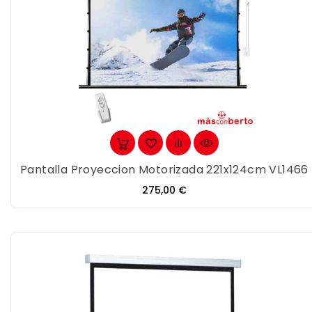
Pantalla Proyeccion Motorizada 221x124cm VL1466
Precio
275,00 €