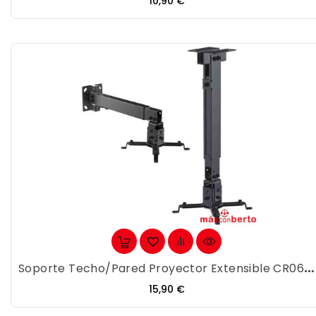
Precio
10,90 €
Soporte Techo/Pared Proyector Extensible CR0662
Precio
15,90 €