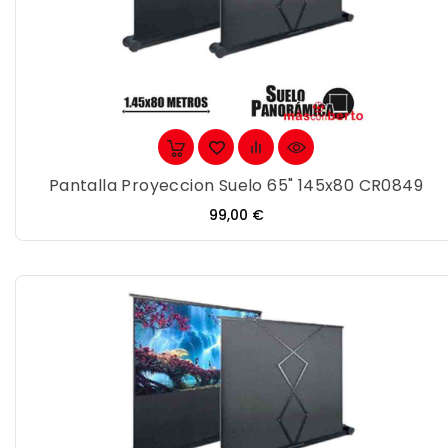
Pantalla Proyeccion Suelo 65" 145x80 CR0849
Precio
99,00 €