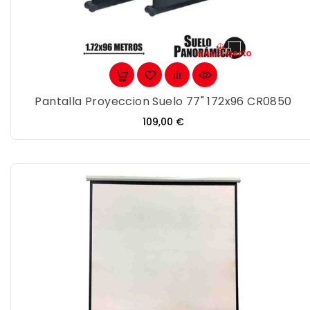
Pantalla Proyeccion Suelo 77" 172x96 CR0850
Precio
109,00 €