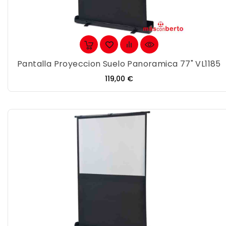
Pantalla Proyeccion Suelo Panoramica 77" VL1185
Precio
119,00 €