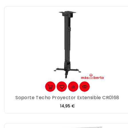
Soporte Techo Proyector Extensible CR0168
Precio
14,95 €