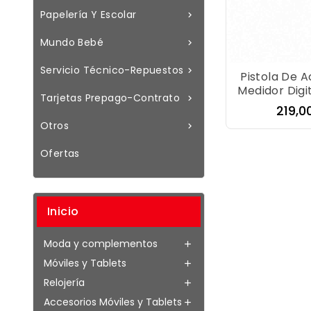
Papelería Y Escolar

Mundo Bebé

Servicio Técnico-Repuestos

Pistola De A
Medidor Digi
Tarjetas Prepago-Contrato

Preci
219,0
Otros

Ofertas
Inicio
Moda y complementos

Móviles y Tablets

Relojería

Accesorios Móviles y Tablets
