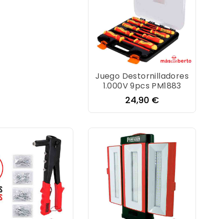
Juego Destornilladores
1.000V 9pcs PM1883
Precio
24,90 €