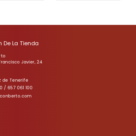
n De La Tienda
rto
Francisco Javier, 24
 de Tenerife
0 / 657 061 100
onberto.com