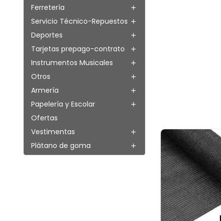
Ferretería

Servicio Técnico-Repuestos

Deportes

Tarjetas prepago-contrato

Instrumentos Musicales

Otros

Armería

Papelería y Escolar

Ofertas
Vestimentas

Plátano de goma
