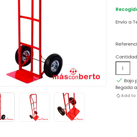
Recogida
Envío a T
Referenc
Cantida

Bajo 
llegada a
Add t