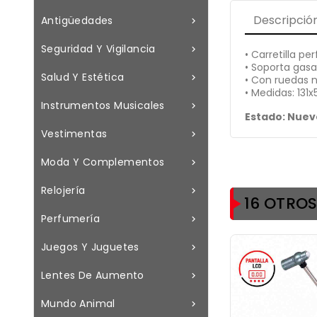
Descripció
Antigüedades

Seguridad Y Vigilancia

• Carretilla p
• Soporta gasa
Salud Y Estética

• Con ruedas 
• Medidas: 131
Instrumentos Musicales

Estado: Nuev
Vestimentas

Moda Y Complementos

Relojería

16 OTRO
Perfumería

Juegos Y Juguetes

Lentes De Aumento

Mundo Animal
