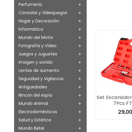
Perfumería

Consolas y Videojuegos

Hogar y Decoración

Informática

Mundo del Motor

Fotografía y Vídeo

Juegos y Juguetes

Imagen y sonido

Lentes de aumento

Seguridad y Vigilancia

Antigüedades

Rincón del espía

Set Escariador
7Pcs F
Mundo Animal

Preci
29,0
Electrodomésticos

Salud y Estética

Mundo Bebé
