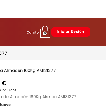
Iniciar Sesión
Carrito
0
1377
lla Almacén 160Kg AM131377
 €
 incluidos
lla de Almacén 160Kg Airmec AM131377
 Nuevo