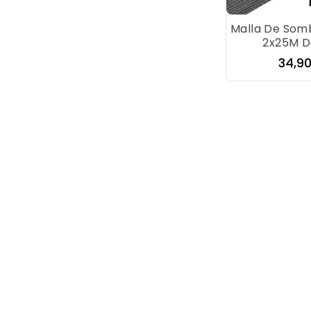
Malla De Som
2x25M D
Preci
34,9