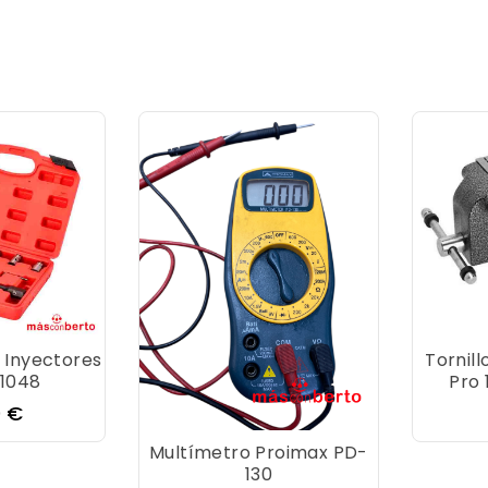
 Inyectores
Tornill
T1048
Pro
o
0 €
Multímetro Proimax PD-
130