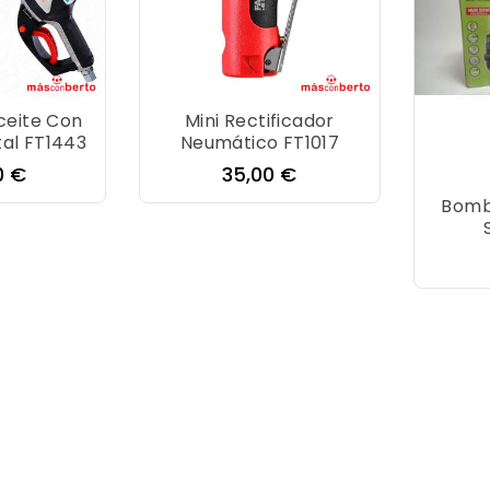
ceite Con
Mini Rectificador
tal FT1443
Neumático FT1017
o
Precio
0 €
35,00 €
Bomb