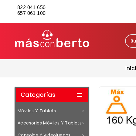
822 041 650
657 061 100
Inic
Categorías

Móviles Y Tablets

Accesorios Móviles Y Tablets

Consolas Y Videojuegos
