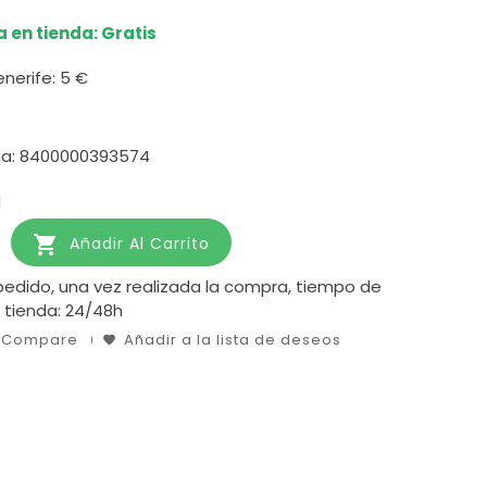
 en tienda: Gratis
enerife:
5 €
ia: 8400000393574
d

Añadir Al Carrito
pedido, una vez realizada la compra, tiempo de
 tienda: 24/48h
o Compare
Añadir a la lista de deseos