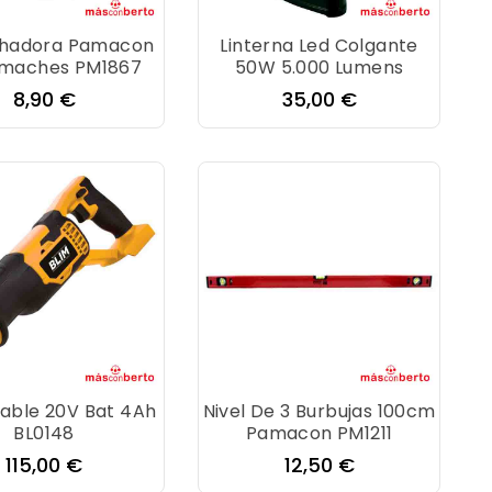
hadora Pamacon
Linterna Led Colgante
emaches PM1867
50W 5.000 Lumens
Precio
Precio
8,90 €
35,00 €
Sable 20V Bat 4Ah
Nivel De 3 Burbujas 100cm
BL0148
Pamacon PM1211
Precio
Precio
115,00 €
12,50 €