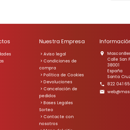
ctos
Nuestra Empresa
Informació
MasconBe

dades
Aviso legal
Calle San 
as
Condiciones de
38001
compra
España
Política de Cookies
Santa Cruz
Devoluciones
822 041 65

Cancelación de
web@masc

pedidos
Bases Legales
Sorteo
Contacte con
nosotros