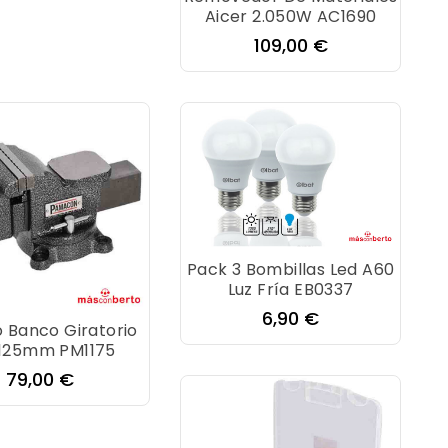
Aicer 2.050W AC1690
Precio
109,00 €
Pack 3 Bombillas Led A60
Luz Fría EB0337
Precio
6,90 €
o Banco Giratorio
 125mm PM1175
Precio
79,00 €