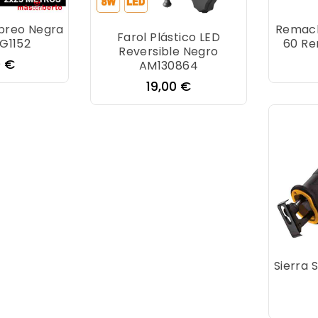
breo Negra
Remac
Farol Plástico LED
G1152
60 R
Reversible Negro
o
0 €
AM130864
Precio
19,00 €
Sierra 