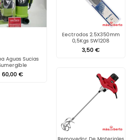
Eectrodos 2.5X350mm
0,5Kgs SW1208
Precio
3,50 €
a Aguas Sucias
Sumergible
Precio
60,00 €
Removedor De Materiales