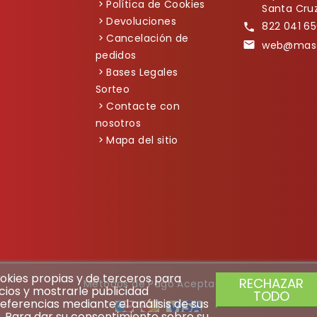
Política de Cookies
Santa Cruz
Devoluciones
822 041 65

Cancelación de
web@masc

pedidos
Bases Legales
Sorteo
Contacte con
nosotros
Mapa del sitio
cookies propias y de terceros para
RECHAZAR
Métodos de Pago Aceptados
cios y mostrarle publicidad
TODO
eferencias mediante el análisis de sus
. Para dar su consentimiento sobre su