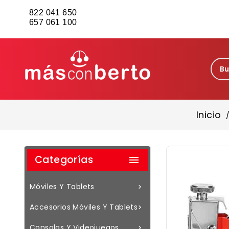
822 041 650
657 061 100
Inicio
Categorías

Móviles Y Tablets

Accesorios Móviles Y Tablets

Consolas Y Videojuegos
