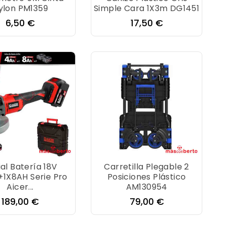
ylon PM1359
Simple Cara 1X3m DG1451
Precio
Precio
6,50 €
17,50 €
al Batería 18V
Carretilla Plegable 2
1X8AH Serie Pro
Posiciones Plástico
Aicer...
AM130954
Precio
Precio
189,00 €
79,00 €