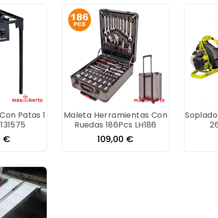
Con Patas 1
Maleta Herramientas Con
Soplado
131575
Ruedas 186Pcs LH186
2
o
Precio
0 €
109,00 €