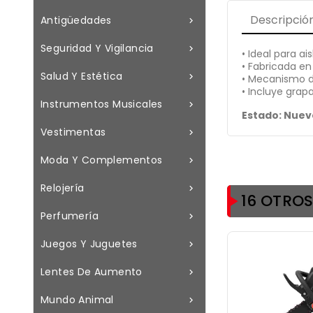
Descripció
Antigüedades

Seguridad Y Vigilancia

• Ideal para a
• Fabricada en
Salud Y Estética

• Mecanismo de
• Incluye grap
Instrumentos Musicales

Estado: Nuev
Vestimentas

Moda Y Complementos

Relojería

16 OTRO
Perfumería

Juegos Y Juguetes

Lentes De Aumento

Mundo Animal
