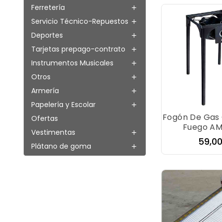
Ferretería

Servicio Técnico-Repuestos

Deportes

Tarjetas prepago-contrato

Instrumentos Musicales

Otros

Armería

Papelería y Escolar

Fogón De Gas 
Ofertas
Fuego AM
Vestimentas

Preci
59,0
Plátano de goma
