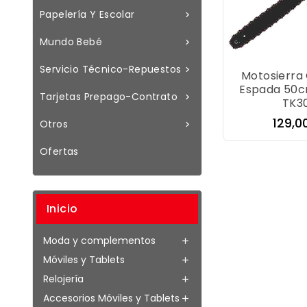
Papelería Y Escolar

Mundo Bebé

Servicio Técnico-Repuestos

Motosierra 
Espada 50c
Tarjetas Prepago-Contrato

TK3
Preci
129,0
Otros

Ofertas
Inicio
Moda y complementos

Móviles y Tablets

Relojería

Accesorios Móviles y Tablets
