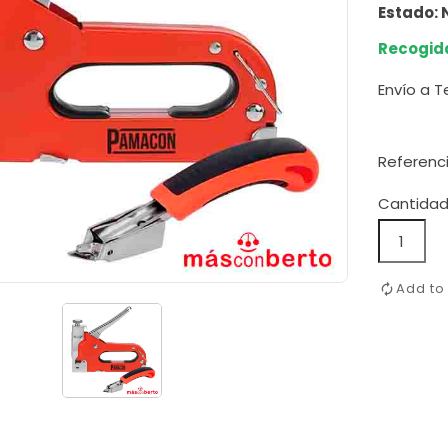
Estado:
Recogida
Envío a T
Referenc
Cantida
Add t