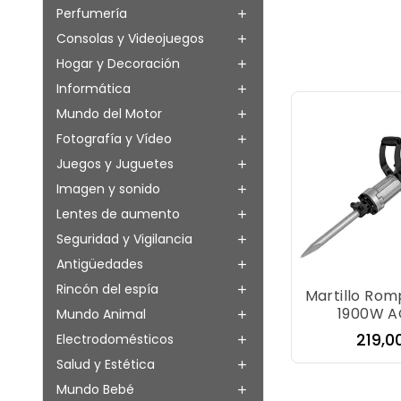
Perfumería

Consolas y Videojuegos

Hogar y Decoración

Informática

Mundo del Motor

Fotografía y Vídeo

Juegos y Juguetes

Imagen y sonido

Lentes de aumento

Seguridad y Vigilancia

Antigüedades

Rincón del espía

Martillo Ro
1900W A
Mundo Animal

Preci
219,0
Electrodomésticos

Salud y Estética

Mundo Bebé
