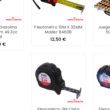
Gasolina
Flexómetro 10M X 32MM
Juego
m 49.3cc
Mader 84608
5
01
Precio
12,50 €
o
0 €
Flexometro 3M Cinta
Flexo