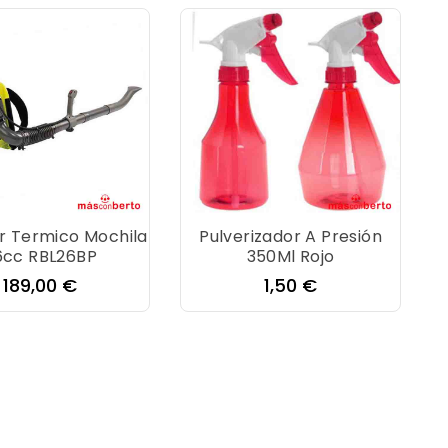
r Termico Mochila
Pulverizador A Presión
6cc RBL26BP
350Ml Rojo
Precio
Precio
189,00 €
1,50 €