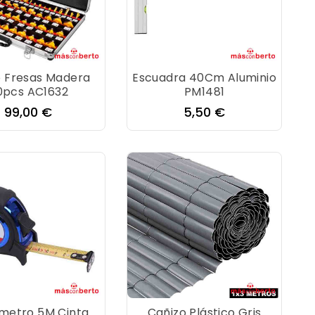
 Fresas Madera
Escuadra 40Cm Aluminio
0pcs AC1632
PM1481
Precio
Precio
99,00 €
5,50 €
metro 5M Cinta
Cañizo Plástico Gris