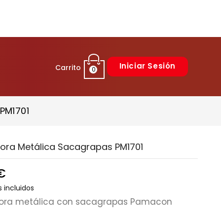
Iniciar Sesión
Carrito
0
PM1701
ra Metálica Sacagrapas PM1701
€
 incluidos
ora metálica con sacagrapas Pamacon