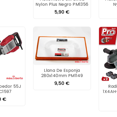
Nylon Plus Negro PM1356
N
Precio
5,90 €
Llana De Esponja
280x140mm PM1149
Precio
9,50 €
mpedor 55J
Radi
C1597
1X4AH+
o
0 €