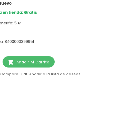
 Nuevo
 en tienda: Gratis
enerife:
5 €
ia: 8400000399951
d

Añadir Al Carrito
o Compare
Añadir a la lista de deseos