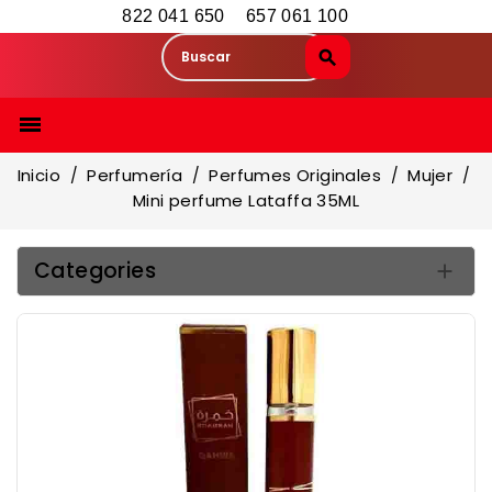
822 041 650
657 061 100

Inicio
Perfumería
Perfumes Originales
Mujer
Mini perfume Lataffa 35ML
Categories
