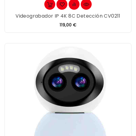
Videograbador IP 4K 8C Detección CV0211
Precio
119,00 €