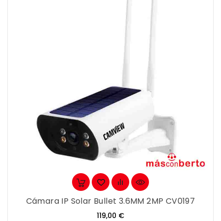
Cámara IP Solar Bullet 3.6MM 2MP CV0197
Precio
119,00 €