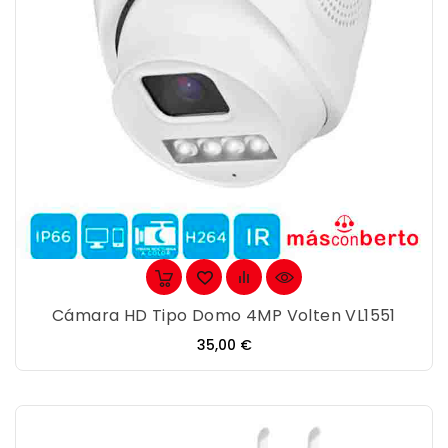
Cámara HD Tipo Domo 4MP Volten VL1551
Precio
35,00 €