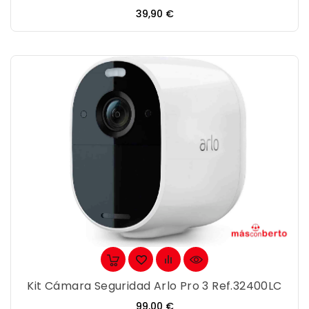
Precio
39,90 €
Kit Cámara Seguridad Arlo Pro 3 Ref.32400LC
Precio
99,00 €