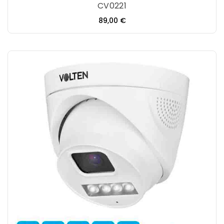
CV0221
Precio
89,00 €