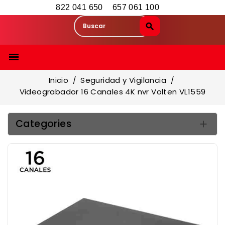
822 041 650
657 061 100

Inicio
Seguridad y Vigilancia
Videograbador 16 Canales 4K nvr Volten VL1559
Categories
