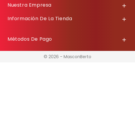
Nuestra Empresa

Información De La Tienda

Métodos De Pago

© 2026 - MasconBerto