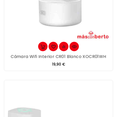
Cámara Wifi Interior CR01 Blanco XOCR01WH
Precio
19,90 €