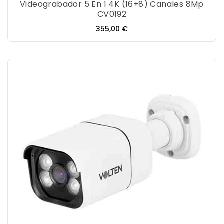
Videograbador 5 En 1 4K (16+8) Canales 8Mp
CV0192
Precio
355,00 €