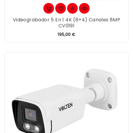
Videograbador 5 En 1 4K (8+4) Canales 8MP
CV0191
Precio
195,00 €