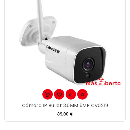
Cámara IP Bullet 3.6MM 5MP CV0219
Precio
89,00 €